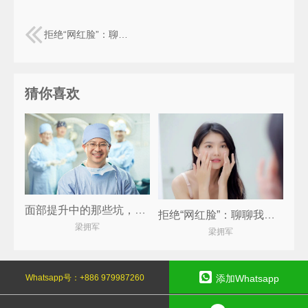
拒绝“网红脸”：聊聊我所理解的“高级感”自然提升
猜你喜欢
面部提升中的那些坑，你踩了几个？
拒绝“网红脸”：聊聊我所理解的“高级感”自然提升
梁拥军
梁拥军
Copyright ©
梁拥军医生
Powered By
Z-BlogPHP
Whatsapp号：
+886 979987260
添加Whatsapp